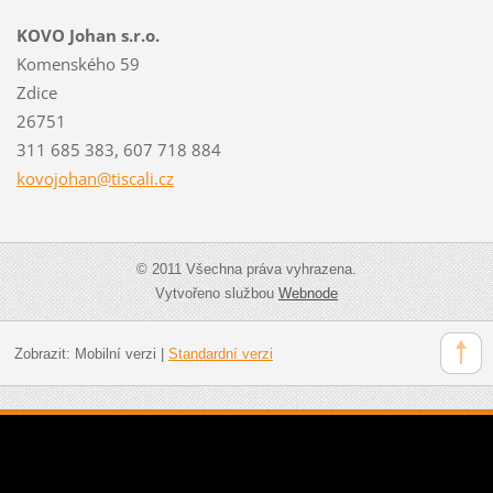
KOVO Johan s.r.o.
Komenského 59
Zdice
26751
311 685 383, 607 718 884
kovojoha
n@tiscal
i.cz
© 2011 Všechna práva vyhrazena.
Vytvořeno službou
Webnode
Zobrazit:
Mobilní verzi
|
Standardní verzi