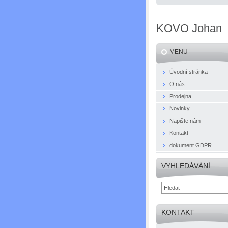
KOVO Johan
s.r.o.
MENU
Úvodní stránka
O nás
Prodejna
Novinky
Napište nám
Kontakt
dokument GDPR
VYHLEDÁVÁNÍ
KONTAKT