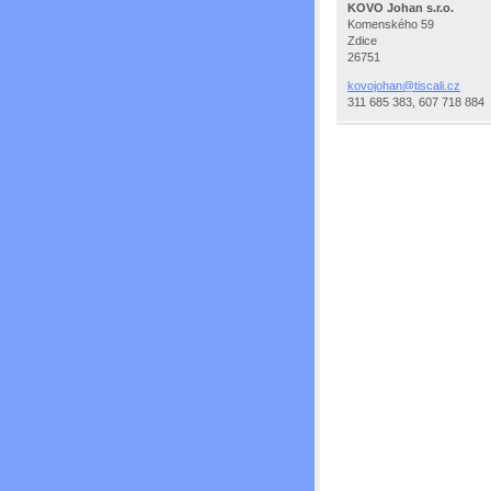
KOVO Johan s.r.o.
Komenského 59
Zdice
26751
kovojoha
n@tiscal
i.cz
311 685 383, 607 718 884