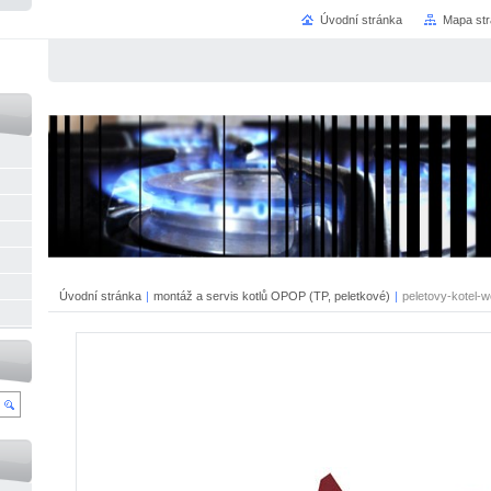
Úvodní stránka
Mapa st
Úvodní stránka
|
montáž a servis kotlů OPOP (TP, peletkové)
|
peletovy-kotel-