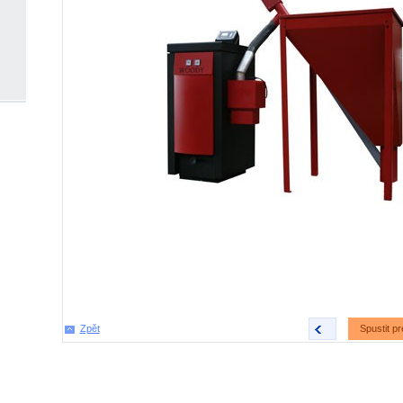
Zpět
<
Spustit pr