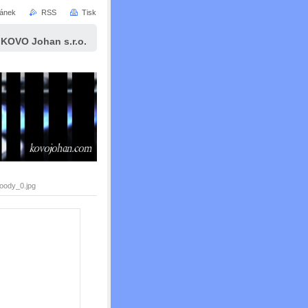
ránek
RSS
Tisk
KOVO Johan s.r.o.
woody_0.jpg